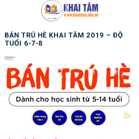
Bỏ
qua
nội
dung
BÁN TRÚ HÈ KHAI TÂM 2019 – ĐỘ
TUỔI 6-7-8