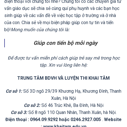
điện thoại với chúng tôi nhé? Chúng tôi có các chuyên gia tư
vấn giáo dục sẽ chia sẻ cùng quí phụ huynh và các bạn học
sinh giúp về các vấn đề về việc học tập ở trường và ở nhà
của con. Chia sẻ về mọi biện pháp giúp con tự tin và tiến
bộ!
Mong muốn của chúng tôi là:
Giúp con tiến bộ mỗi ngày
Để được tư vấn miễn phí cách giúp trẻ say mê trong học
tập. Xin vui lòng liên hệ:
TRUNG TÂM BDVH VÀ LUYỆN THI KHAI TÂM
Cơ sở 1:
Số 3D ngõ 29/39 Khương Hạ, Khương Đình, Thanh
Xuân, Hà Nội
Cơ sở 2:
Số 46 Trúc Khê, Ba Đình, Hà Nội
Cơ sở 3:
Số 8 ngõ 110 Quan Nhân, Thanh Xuân, hà Nội.
Điện thoại : 0964.09.9292 hoặc 0246.2927.005
.
Website
:
www.khaitam.edu.vn