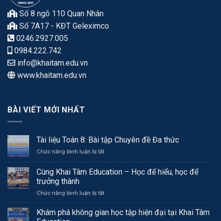
Số 8 ngõ 110 Quan Nhân
Số 7A17 - KĐT Geleximco
0246.2927.005
0984.222.742
info@khaitam.edu.vn
www.khaitam.edu.vn
BÀI VIẾT MỚI NHẤT
Tài liệu Toán 8: Bài tập Chuyên đề Đa thức
ở
Chức năng bình luận bị tắt
Tài
liệu
Cùng Khai Tâm Education – Học để hiểu, học để
Toán
trưởng thành
8:
ở
Chức năng bình luận bị tắt
Bài
Cùng
tập
Khai
Chuyên
Khám phá không gian học tập hiện đại tại Khai Tâm
Tâm
đề