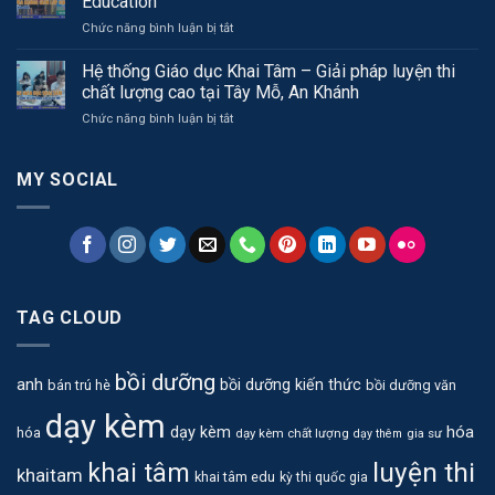
Education
Education
Đa
ở
Chức năng bình luận bị tắt
–
thức
Khám
Học
phá
Hệ thống Giáo dục Khai Tâm – Giải pháp luyện thi
để
không
hiểu,
chất lượng cao tại Tây Mỗ, An Khánh
gian
học
ở
Chức năng bình luận bị tắt
học
để
Hệ
tập
trưởng
thống
hiện
thành
Giáo
MY SOCIAL
đại
dục
tại
Khai
Khai
Tâm
Tâm
–
Education
Giải
pháp
luyện
TAG CLOUD
thi
chất
lượng
bồi dưỡng
cao
anh
bồi dưỡng kiến thức
bán trú hè
bồi dưỡng văn
tại
dạy kèm
Tây
hóa
dạy kèm
hóa
dạy kèm chất lượng
gia sư
dạy thêm
Mỗ,
An
luyện thi
khai tâm
khaitam
Khánh
khai tâm edu
kỳ thi quốc gia