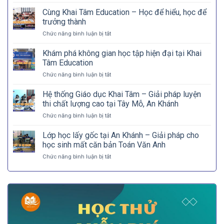
liệu
Cùng Khai Tâm Education – Học để hiểu, học để
Toán
trưởng thành
8:
ở
Chức năng bình luận bị tắt
Bài
Cùng
tập
Khai
Chuyên
Khám phá không gian học tập hiện đại tại Khai
Tâm
đề
Tâm Education
Education
Đa
ở
Chức năng bình luận bị tắt
–
thức
Khám
Học
phá
Hệ thống Giáo dục Khai Tâm – Giải pháp luyện
để
không
hiểu,
thi chất lượng cao tại Tây Mỗ, An Khánh
gian
học
ở
Chức năng bình luận bị tắt
học
để
Hệ
tập
trưởng
thống
Lớp học lấy gốc tại An Khánh – Giải pháp cho
hiện
thành
Giáo
đại
học sinh mất căn bản Toán Văn Anh
dục
tại
ở
Chức năng bình luận bị tắt
Khai
Khai
Lớp
Tâm
Tâm
học
–
Education
lấy
Giải
gốc
pháp
tại
luyện
An
thi
Khánh
chất