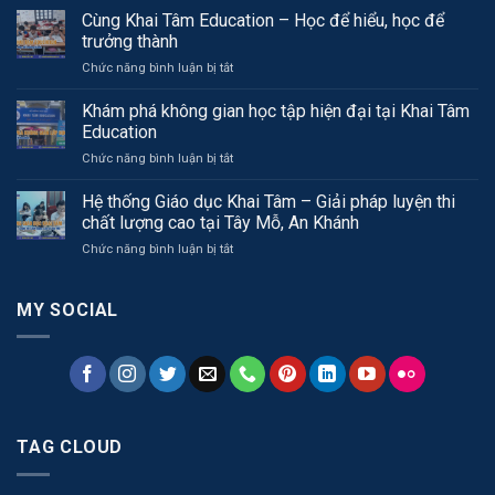
liệu
Cùng Khai Tâm Education – Học để hiểu, học để
Toán
trưởng thành
8:
ở
Chức năng bình luận bị tắt
Bài
Cùng
tập
Khai
Chuyên
Khám phá không gian học tập hiện đại tại Khai Tâm
Tâm
đề
Education
Education
Đa
ở
Chức năng bình luận bị tắt
–
thức
Khám
Học
phá
Hệ thống Giáo dục Khai Tâm – Giải pháp luyện thi
để
không
hiểu,
chất lượng cao tại Tây Mỗ, An Khánh
gian
học
ở
Chức năng bình luận bị tắt
học
để
Hệ
tập
trưởng
thống
hiện
thành
Giáo
MY SOCIAL
đại
dục
tại
Khai
Khai
Tâm
Tâm
–
Education
Giải
pháp
luyện
TAG CLOUD
thi
chất
lượng