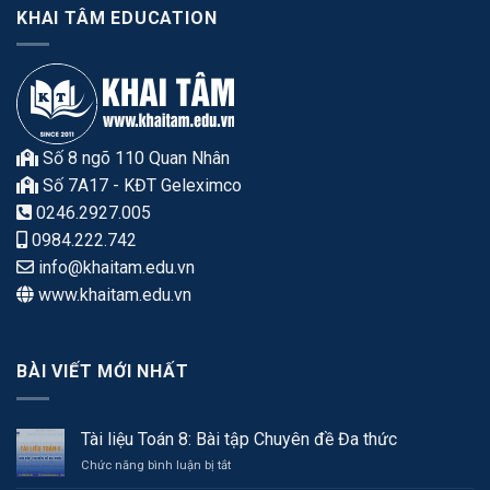
KHAI TÂM EDUCATION
Số 8 ngõ 110 Quan Nhân
Số 7A17 - KĐT Geleximco
0246.2927.005
0984.222.742
info@khaitam.edu.vn
www.khaitam.edu.vn
BÀI VIẾT MỚI NHẤT
Tài liệu Toán 8: Bài tập Chuyên đề Đa thức
ở
Chức năng bình luận bị tắt
Tài