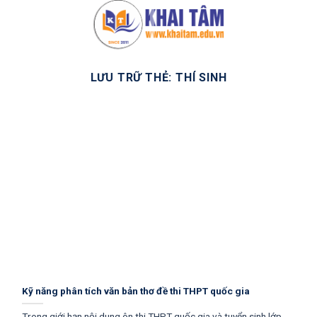
Bỏ
qua
nội
dung
LƯU TRỮ THẺ:
THÍ SINH
Kỹ năng phân tích văn bản thơ đề thi THPT quốc gia
Trong giới hạn nội dung ôn thi THPT quốc gia và tuyển sinh lớp