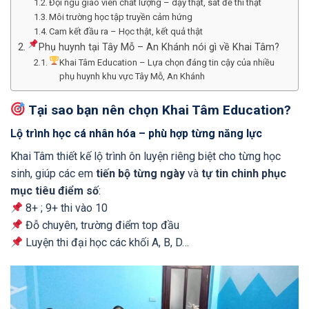
Đội ngũ giáo viên chất lượng – dạy thật, sát đề thi thật
Môi trường học tập truyền cảm hứng
Cam kết đầu ra – Học thật, kết quả thật
Phụ huynh tại Tây Mỗ – An Khánh nói gì về Khai Tâm?
Khai Tâm Education – Lựa chọn đáng tin cậy của nhiều
phụ huynh khu vực Tây Mỗ, An Khánh
Tại sao bạn nên chọn Khai Tâm Education?
Lộ trình học cá nhân hóa – phù hợp từng năng lực
Khai Tâm thiết kế lộ trình ôn luyện riêng biệt cho từng học
sinh, giúp các em
tiến bộ từng ngày
và
tự tin chinh phục
mục tiêu điểm số
:
8+ ; 9+ thi vào 10
Đỗ chuyên, trường điểm top đầu
Luyện thi đại học các khối A, B, D…