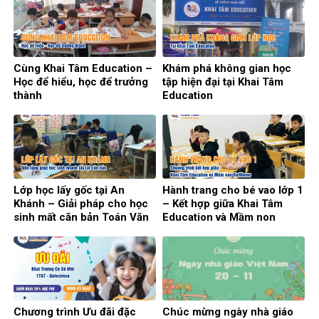
Cùng Khai Tâm Education –
Khám phá không gian học
Học để hiểu, học để trưởng
tập hiện đại tại Khai Tâm
thành
Education
Lớp học lấy gốc tại An
Hành trang cho bé vao lớp 1
Khánh – Giải pháp cho học
– Kết hợp giữa Khai Tâm
sinh mất căn bản Toán Văn
Education và Mầm non
Anh
VietHome
Chương trình Ưu đãi đặc
Chúc mừng ngày nhà giáo