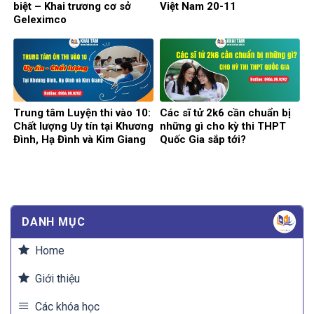
biệt – Khai trương cơ sở
Việt Nam 20-11
Geleximco
Trung tâm Luyện thi vào 10:
Các sĩ tử 2k6 cần chuẩn bị
Chất lượng Uy tín tại Khương
những gì cho kỳ thi THPT
Đình, Hạ Đình và Kim Giang
Quốc Gia sắp tới?
DANH MỤC
Home
Giới thiệu
Các khóa học