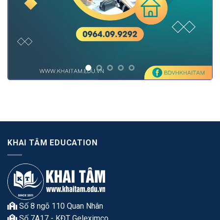
Anh
KHAI TÂM EDUCATION
Số 8 ngõ 110 Quan Nhân
Số 7A17 - KĐT Geleximco