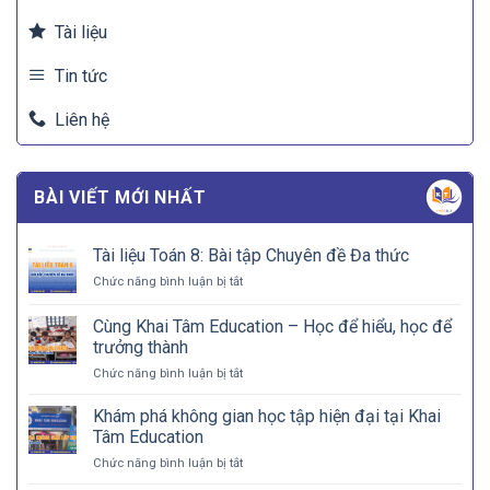
Tài liệu
Tin tức
Liên hệ
BÀI VIẾT MỚI NHẤT
Tài liệu Toán 8: Bài tập Chuyên đề Đa thức
ở
Chức năng bình luận bị tắt
Tài
liệu
Cùng Khai Tâm Education – Học để hiểu, học để
Toán
trưởng thành
8:
ở
Chức năng bình luận bị tắt
Bài
Cùng
tập
Khai
Chuyên
Khám phá không gian học tập hiện đại tại Khai
Tâm
đề
Tâm Education
Education
Đa
ở
Chức năng bình luận bị tắt
–
thức
Khám
Học