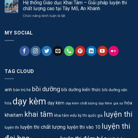
phá
Hệ thống Giáo dục Khai Tâm – Giải pháp luyện thi
để
không
hiểu,
chất lượng cao tại Tây Mỗ, An Khánh
gian
học
ở
Chức năng bình luận bị tắt
học
để
Hệ
tập
trưởng
thống
hiện
thành
Giáo
MY SOCIAL
đại
dục
tại
Khai
Khai
Tâm
Tâm
–
Education
Giải
pháp
luyện
TAG CLOUD
thi
chất
lượng
bồi dưỡng
cao
anh
bồi dưỡng kiến thức
bán trú hè
bồi dưỡng văn
tại
dạy kèm
Tây
hóa
dạy kèm
hóa
dạy kèm chất lượng
gia sư
dạy thêm
Mỗ,
An
luyện thi
khai tâm
khaitam
Khánh
khai tâm edu
kỳ thi quốc gia
luyện thi
luyện thi chất lượng
luyện thi vào 10
luyện thi