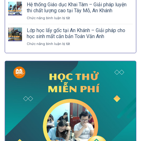
phá
Hệ thống Giáo dục Khai Tâm – Giải pháp luyện
để
không
hiểu,
thi chất lượng cao tại Tây Mỗ, An Khánh
gian
học
ở
Chức năng bình luận bị tắt
học
để
Hệ
tập
trưởng
thống
Lớp học lấy gốc tại An Khánh – Giải pháp cho
hiện
thành
Giáo
đại
học sinh mất căn bản Toán Văn Anh
dục
tại
ở
Chức năng bình luận bị tắt
Khai
Khai
Lớp
Tâm
Tâm
học
–
Education
lấy
Giải
gốc
pháp
tại
luyện
An
thi
Khánh
chất
–
lượng
Giải
cao
pháp
tại
cho
Tây
học
Mỗ,
sinh
An
mất
Khánh
căn
bản
Toán
Văn