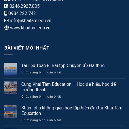
0246.2927.005
0984.222.742
info@khaitam.edu.vn
www.khaitam.edu.vn
BÀI VIẾT MỚI NHẤT
Tài liệu Toán 8: Bài tập Chuyên đề Đa thức
ở
Chức năng bình luận bị tắt
Tài
liệu
Cùng Khai Tâm Education – Học để hiểu, học để
Toán
trưởng thành
8:
ở
Chức năng bình luận bị tắt
Bài
Cùng
tập
Khai
Chuyên
Khám phá không gian học tập hiện đại tại Khai Tâm
Tâm
đề
Education
Education
Đa
ở
Chức năng bình luận bị tắt
–
thức
Khám
Học