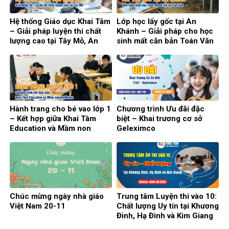
Hệ thống Giáo dục Khai Tâm
Lớp học lấy gốc tại An
– Giải pháp luyện thi chất
Khánh – Giải pháp cho học
lượng cao tại Tây Mỗ, An
sinh mất căn bản Toán Văn
Khánh
Anh
Hành trang cho bé vao lớp 1
Chương trình Ưu đãi đặc
– Kết hợp giữa Khai Tâm
biệt – Khai trương cơ sở
Education và Mầm non
Geleximco
VietHome
Chúc mừng ngày nhà giáo
Trung tâm Luyện thi vào 10:
Việt Nam 20-11
Chất lượng Uy tín tại Khương
Đình, Hạ Đình và Kim Giang