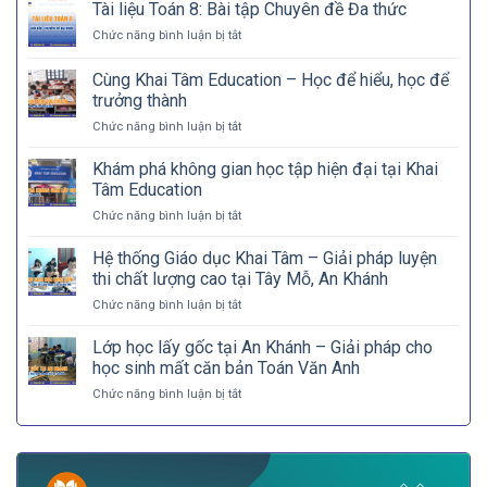
Tài liệu Toán 8: Bài tập Chuyên đề Đa thức
ở
Chức năng bình luận bị tắt
Tài
liệu
Cùng Khai Tâm Education – Học để hiểu, học để
Toán
trưởng thành
8:
ở
Chức năng bình luận bị tắt
Bài
Cùng
tập
Khai
Chuyên
Khám phá không gian học tập hiện đại tại Khai
Tâm
đề
Tâm Education
Education
Đa
ở
Chức năng bình luận bị tắt
–
thức
Khám
Học
phá
Hệ thống Giáo dục Khai Tâm – Giải pháp luyện
để
không
hiểu,
thi chất lượng cao tại Tây Mỗ, An Khánh
gian
học
ở
Chức năng bình luận bị tắt
học
để
Hệ
tập
trưởng
thống
Lớp học lấy gốc tại An Khánh – Giải pháp cho
hiện
thành
Giáo
đại
học sinh mất căn bản Toán Văn Anh
dục
tại
ở
Chức năng bình luận bị tắt
Khai
Khai
Lớp
Tâm
Tâm
học
–
Education
lấy
Giải
gốc
pháp
tại