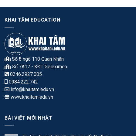
KHAI TÂM EDUCATION
Số 8 ngõ 110 Quan Nhân
Số 7A17 - KĐT Geleximco
0246.2927.005
0984.222.742
info@khaitam.edu.vn
www.khaitam.edu.vn
BÀI VIẾT MỚI NHẤT