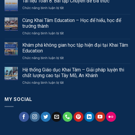
Tài liệu Toán 8: Bài tập Chuyên đề Đa thức
ở
Chức năng bình luận bị tắt
Tài
liệu
Cùng Khai Tâm Education – Học để hiểu, học để
Toán
trưởng thành
8:
ở
Chức năng bình luận bị tắt
Bài
Cùng
tập
Khai
Chuyên
Khám phá không gian học tập hiện đại tại Khai Tâm
Tâm
đề
Education
Education
Đa
ở
Chức năng bình luận bị tắt
–
thức
Khám
Học
phá
Hệ thống Giáo dục Khai Tâm – Giải pháp luyện thi
để
không
hiểu,
chất lượng cao tại Tây Mỗ, An Khánh
gian
học
ở
Chức năng bình luận bị tắt
học
để
Hệ
tập
trưởng
thống
hiện
thành
Giáo
MY SOCIAL
đại
dục
tại
Khai
Khai
Tâm
Tâm
–
Education
Giải
pháp
luyện