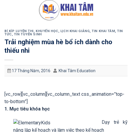
Bỏ
qua
nội
dung
BÍ KÍP LUYỆN THI
,
KHUYẾN HỌC
,
LỊCH KHAI GIẢNG
,
TIN KHAI TÂM
,
TIN
TỨC
,
TIN TUYỂN SINH
Trải nghiệm mùa hè bổ ích dành cho
thiếu nhi
17 Tháng Năm, 2016
Khai Tâm Education
[vc_row][vc_column][vc_column_text css_animation=”top-
to-bottom”]
1. Mục tiêu khóa học
Dạy trẻ kỹ
năng lập kế hoạch và làm việc theo kế hoạch